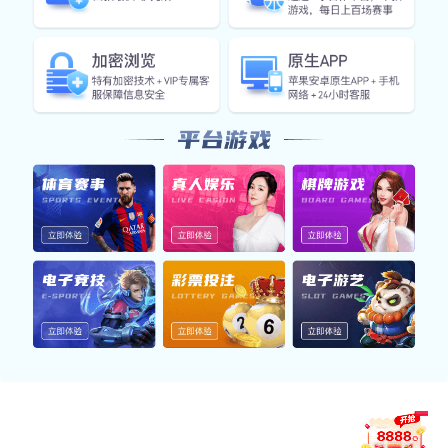
功能模块更新 · 分类查看版本
演进
我们从功能角度归纳最近多个版本的主要更新内容，便于你
快速了解优化方向。
账户系统
v6.3.0：
支持多端登录状态统一，收藏、等级、浏览数据