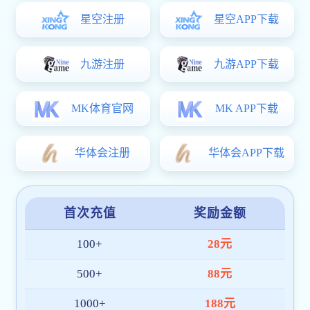
米切尔第三节爆发狂砍21分追平队史季后
赛单节得分纪录
在本赛季的季后赛中，米切尔以其惊人的表现再次引
起了球迷们的关注。在一场关键比赛的第三节中，他
狂砍21分，追平了球队历史上在季后赛单节得分的纪
录。这一壮举不仅展现了米切尔个人的出色竞技状
态，更是对球队士气的巨大提升。整篇文章将从米切
尔的个人表现、比赛的重要性、球队的整体战略以及
未来展望四个方面进行深入阐述，以全方位分析这一
事件所带来的影响和意义。
1、米切尔个人表现分析