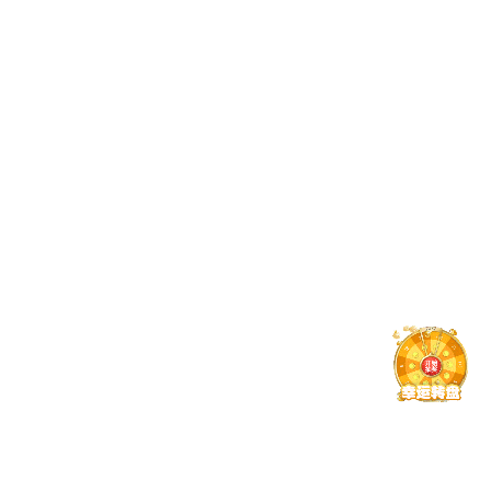
额，都使出了浑身解数。而这时候，拥有像米切尔这
样能够改变局势的球员，无疑给球队增添了一份力
量。他在第三节的大爆发，不仅帮助球队扩大优势，
更让士气得到极大提升，为接下来的比赛奠定基础。
更重要的是，这场胜利对于整个系列赛的发展也具有
很大的推动作用。通过这一战役，其他队员感受到了
胜利带来的喜悦与信心，在未来面对更强劲对手时，
他们会更加有底气。因此，这样的一场比赛，不仅仅
是一场胜利，它还为整个系列赛铺平了道路。
3、球队整体战略调整
随着季后赛逐渐深入，各支球队都开始进行战术上的
调整，以适应不同对手。而这次米切尔的大爆发，也