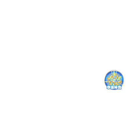
时，总能给予充分关注与尊重。这种积极倾听不仅让
对方感受到被重视，也促进了更深入、更真诚的交
流，从而增强彼此之间的信任感。
古德温还灵活运用非语言沟通，通过眼神、表情和肢
体语言来增强信息传递效果。他这种全方位、多层次
的沟通方式，使得人际关系更加紧密，并有助于营造
积极向上的团队氛围。
3、创新意识突出
作为一名优秀的媒体人，古德温始终保持着敏锐的创
新意识。在快速发展的数字时代，他率先拥抱新技
术，引导团队探索多元化传播渠道，如社交媒体和移
动应用等，以适应受众日益变化的信息消费习惯。