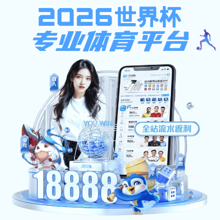
注册入口
安博体育唯一官网
——